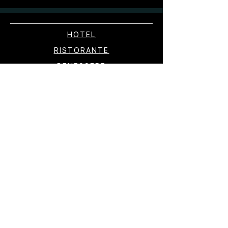
HOTEL
RISTORANTE
BENESSERE
NEGOZIO
ESPERIENZE
ESPERIENZE
CONTATTO
PRENOTAZIONE
STAMPA
GALLERIA DI FOTO
SOTTOSCRIZIONE ALLA
NEWSLETTER