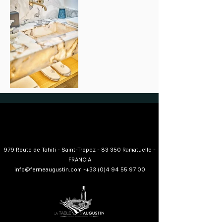
979 Route de Tahiti - Saint-Tropez - 83 350 Ramatuelle -
FRANCIA
info@fermeaugustin.com
-
+33 (0)4 94 55 97 00