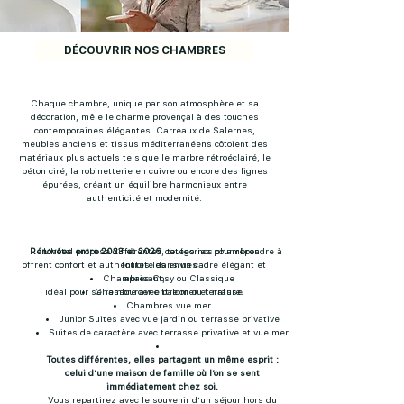
DÉCOUVRIR NOS CHAMBRES
Chaque chambre, unique par son atmosphère et sa
décoration, mêle le charme provençal à des touches
contemporaines élégantes. Carreaux de Salernes,
meubles anciens et tissus méditerranéens côtoient des
matériaux plus actuels tels que le marbre rétroéclairé, le
béton ciré, la robinetterie en cuivre ou encore des lignes
épurées, créant un équilibre harmonieux entre
authenticité et modernité.
Rénovées entre 2023 et 2026
L’hôtel propose différentes catégories pour répondre à
, toutes nos chambres
offrent confort et authenticité dans un cadre élégant et
toutes les envies :
Chambres Cosy ou Classique
apaisant,
idéal pour se ressourcer entre mer et nature.
Chambre avec balcon ou terrasse
Chambres vue mer
Junior Suites avec vue jardin ou terrasse privative
Suites de caractère avec terrasse privative et vue mer
Toutes différentes, elles partagent un même esprit :
celui d’une maison de famille où l’on se sent
immédiatement chez soi.
Vous repartirez avec le souvenir d’un séjour hors du