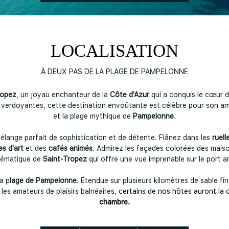
LOCALISATION
À DEUX PAS DE LA PLAGE DE PAMPELONNE
ropez
, un joyau enchanteur de la
Côte d'Azur
qui a conquis le cœur 
s verdoyantes, cette destination envoûtante est célèbre pour son a
et la plage mythique de
Pampelonne
.
élange parfait de sophistication et de détente. Flânez dans les
ruel
es d'art
et des
cafés animés
. Admirez les façades colorées des maison
lématique de
Saint-Tropez
qui offre une vue imprenable sur le port a
a p
lage de Pampelonne
. Étendue sur plusieurs kilomètres de sable fi
les amateurs de plaisirs balnéaires, c
ertains de nos hôtes auront la
chambre.