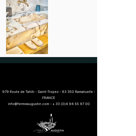
979 Route de Tahiti - Saint-Tropez - 83 350 Ramatuelle -
FRANCE
info@fermeaugustin.com
-
+ 33 (0)4 94 55 97 00