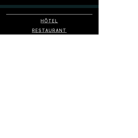
HÔTEL
RESTAURANT
BIEN-ÊTRE
BOUTIQUE
EXPÉRIENCES
TOURISME
CONTACT
RÉSERVATION
PRESSE
GALERIE PHOTOS
INSCRIPTION NEWSLETTER