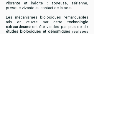
vibrante et inédite : soyeuse, aérienne,
presque vivante au contact de la peau.
Les mécanismes biologiques remarquables
mis en œuvre par cette
technologie
extraordinaire
ont été validés par plus de dix
études biologiques et génomiques
réalisées
au sein du groupe Eurofins.
Les
minéraux hyperionisés
par
Sublio
agissent
en profondeur pour
régénérer
et
revitaliser
naturellement votre corps, résultats : la peau
se révèle
lumineuse, apaisée
et subtilement
réhydratée
, tandis que vos cheveux retrouvent
éclat et légèreté, simplement en se baignant
dans notre piscine !
Ici, l’eau ne se contente plus de rafraîchir et de
détendre : elle devient source de
soin exclusif
,
de plaisir intense et de régénération ultime.
Pour magnifier l’action prodigieuse des
minéraux hyperioniques, nous vous invitons –
si vous le souhaitez – à privilégier un séchage
naturel, laissant ainsi les gouttes d’eau
hyperionisées poursuivent leur œuvre
bienfaitrice pour votre peau et vos cheveux.