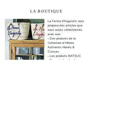
LA BOUTIQUE
La Ferme d'Augustin vous
propose des articles que
nous avons sélectionnés
avec soin :
• Des produits de la
Collection d'Hôtels
Authentic Hotels &
Cruises
• Les produits NATSUC
• Des articles de plages
so "Tropezien"
• Notre vin et notre huile
d'olive LE CLOS
BELLEVUE
EN VOIR +